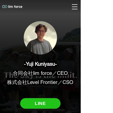
​-Yuji Kuniyasu-
合同会社lim force／CEO
株式会社​Level Frontier／CSO
LINE